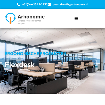
+31 (0) 6 254 90 232
daan.drenth@arbonomie.nl
ERGONOMISCHE PRODUCTEN
Flexdesk