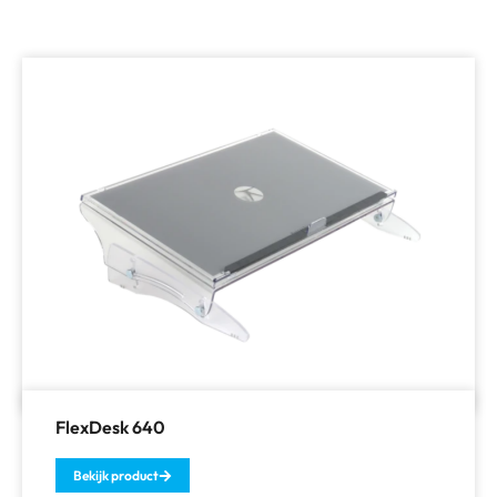
FlexDesk 640
Bekijk product