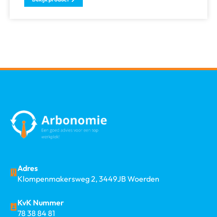
Adres
Klompenmakersweg 2, 3449JB Woerden
KvK Nummer
78 38 84 81