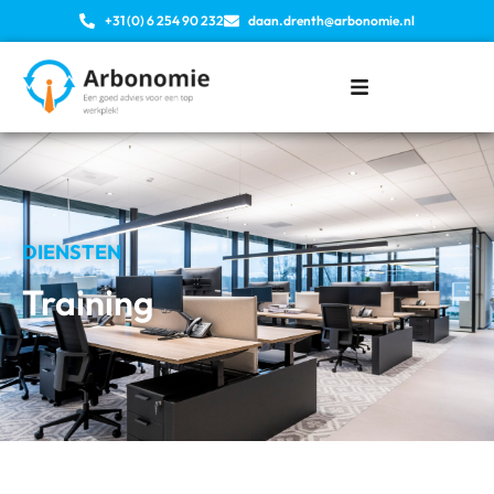
+31 (0) 6 254 90 232
daan.drenth@arbonomie.nl
DIENSTEN
Training