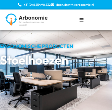
+31 (0) 6 254 90 232
daan.drenth@arbonomie.nl
ERGONOMISCHE PRODUCTEN
Stoelhoezen