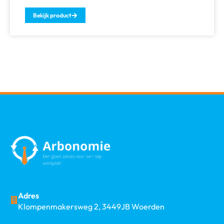
Bekijk product
Adres
Klompenmakersweg 2, 3449JB Woerden