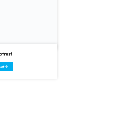
otrest
uct