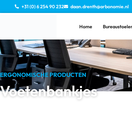
+31 (0) 6 254 90 232
daan.drenth@arbonomie.nl
Home
Bureaustoele
ERGONOMISCHE PRODUCTEN
Voetenbankjes