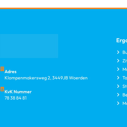
Erg
Bu
Zi
M
Adres
T
Klompenmakersweg 2, 3449JB Woerden
S
KvK Nummer
B
78 38 84 81
M