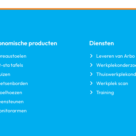
onomische producten
Diensten
reaustoelen
Leveren van Arbo 
t-sta tafels
Werkplekonderzo
uizen
Thuiswerkplekond
oetsenborden
Werkplek scan
toelhoezen
Training
eensteunen
onitorarmen