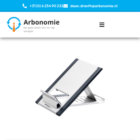
+31 (0) 6 254 90 232
daan.drenth@arbonomie.nl