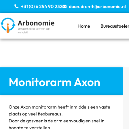
+31 (0) 6 254 90 232
daan.drenth@arbonomie.nl
Home
Bureaustoele
Monitorarm Axon
Onze Axon monitorarm heeft inmiddels een vaste
plaats op veel flexbureaus.
Door de gasveer is de arm eenvoudig en snel in
hoogte te verstellen.