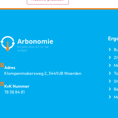
Erg
Bu
Zi
M
Adres
T
Klompenmakersweg 2, 3449JB Woerden
S
KvK Nummer
B
78 38 84 81
M