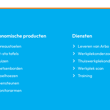
onomische producten
Diensten
reaustoelen
Leveren van Arbo 
t-sta tafels
Werkplekonderzo
uizen
Thuiswerkplekond
oetsenborden
Werkplek scan
toelhoezen
Training
eensteunen
onitorarmen