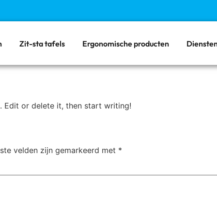
n
Zit-sta tafels
Ergonomische producten
Dienste
Edit or delete it, then start writing!
iste velden zijn gemarkeerd met
*